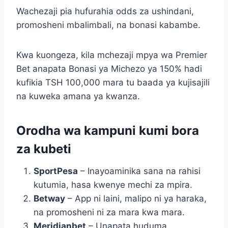
Wachezaji pia hufurahia odds za ushindani,
promosheni mbalimbali, na bonasi kabambe.
Kwa kuongeza, kila mchezaji mpya wa Premier
Bet anapata Bonasi ya Michezo ya 150% hadi
kufikia TSH 100,000 mara tu baada ya kujisajili
na kuweka amana ya kwanza.
Orodha wa kampuni kumi bora
za kubeti
SportPesa
– Inayoaminika sana na rahisi
kutumia, hasa kwenye mechi za mpira.
Betway
– App ni laini, malipo ni ya haraka,
na promosheni ni za mara kwa mara.
Meridianbet
– Unapata huduma