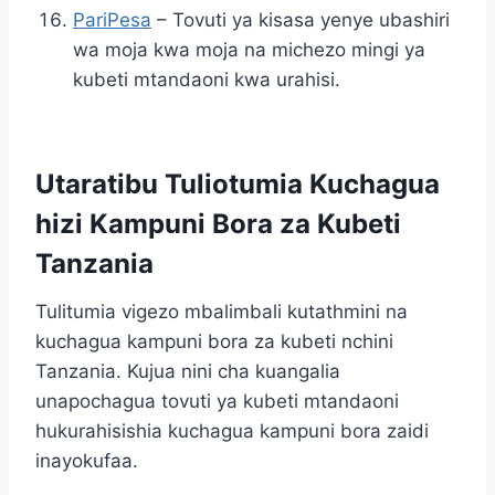
PariPesa
– Tovuti ya kisasa yenye ubashiri
wa moja kwa moja na michezo mingi ya
kubeti mtandaoni kwa urahisi.
Utaratibu Tuliotumia Kuchagua
hizi Kampuni Bora za Kubeti
Tanzania
Tulitumia vigezo mbalimbali kutathmini na
kuchagua kampuni bora za kubeti nchini
Tanzania. Kujua nini cha kuangalia
unapochagua tovuti ya kubeti mtandaoni
hukurahisishia kuchagua kampuni bora zaidi
inayokufaa.