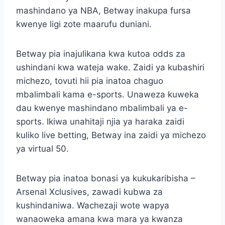
mashindano ya NBA, Betway inakupa fursa
kwenye ligi zote maarufu duniani.
Betway pia inajulikana kwa kutoa odds za
ushindani kwa wateja wake. Zaidi ya kubashiri
michezo, tovuti hii pia inatoa chaguo
mbalimbali kama e-sports. Unaweza kuweka
dau kwenye mashindano mbalimbali ya e-
sports. Ikiwa unahitaji njia ya haraka zaidi
kuliko live betting, Betway ina zaidi ya michezo
ya virtual 50.
Betway pia inatoa bonasi ya kukukaribisha –
Arsenal Xclusives, zawadi kubwa za
kushindaniwa. Wachezaji wote wapya
wanaoweka amana kwa mara ya kwanza