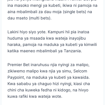
ina masoko mengi ya kubeti, ikiwa ni pamoja na
aina mbalimbali za dau moja (single bets) na
dau mseto (multi bets).
Lakini hiyo siyo yote. Kampuni hii pia inatoa
huduma ya msaada kwa wateja inayojibu
haraka, pamoja na maduka ya kubeti ya kimwili
katika maeneo mbalimbali ya Tanzania.
Premier Bet inaruhusu njia nyingi za malipo,
zikiwemo malipo kwa njia ya simu, Selcom
Paypoint, na maduka ya kubeti ya kawaida.
Kwa sababu ya chaguo hizi nyingi, kiasi cha
chini cha kuweka fedha ni kidogo, na hivyo
kuwa rafiki kwa wateja wote.