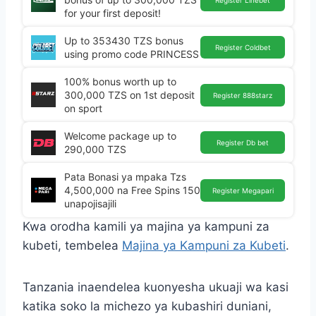
for your first deposit!
Up to 353430 TZS bonus
Register Coldbet
using promo code PRINCESS
100% bonus worth up to
300,000 TZS on 1st deposit
Register 888starz
on sport
Welcome package up to
Register Db bet
290,000 TZS
Pata Bonasi ya mpaka Tzs
4,500,000 na Free Spins 150
Register Megapari
unapojisajili
Kwa orodha kamili ya majina ya kampuni za
kubeti, tembelea
Majina ya Kampuni za Kubeti
.
Tanzania inaendelea kuonyesha ukuaji wa kasi
katika soko la michezo ya kubashiri duniani,