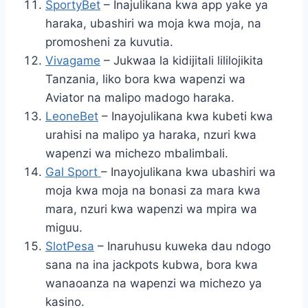
SportyBet
– Inajulikana kwa app yake ya
haraka, ubashiri wa moja kwa moja, na
promosheni za kuvutia.
Vivagame
– Jukwaa la kidijitali lililojikita
Tanzania, liko bora kwa wapenzi wa
Aviator na malipo madogo haraka.
LeoneBet
– Inayojulikana kwa kubeti kwa
urahisi na malipo ya haraka, nzuri kwa
wapenzi wa michezo mbalimbali.
Gal Sport
– Inayojulikana kwa ubashiri wa
moja kwa moja na bonasi za mara kwa
mara, nzuri kwa wapenzi wa mpira wa
miguu.
SlotPesa
– Inaruhusu kuweka dau ndogo
sana na ina jackpots kubwa, bora kwa
wanaoanza na wapenzi wa michezo ya
kasino.