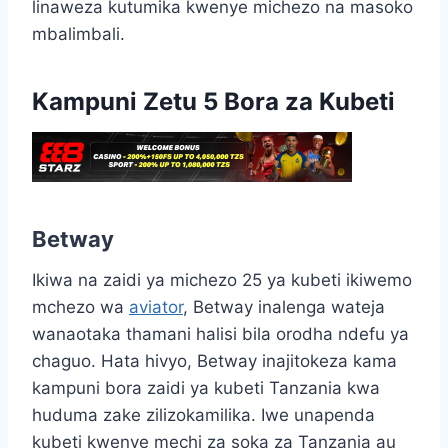
linaweza kutumika kwenye michezo na masoko
mbalimbali.
Kampuni Zetu 5 Bora za Kubeti
Betway
Ikiwa na zaidi ya michezo 25 ya kubeti ikiwemo
mchezo wa
aviator
, Betway inalenga wateja
wanaotaka thamani halisi bila orodha ndefu ya
chaguo. Hata hivyo, Betway inajitokeza kama
kampuni bora zaidi ya kubeti Tanzania kwa
huduma zake zilizokamilika. Iwe unapenda
kubeti kwenye mechi za soka za Tanzania au