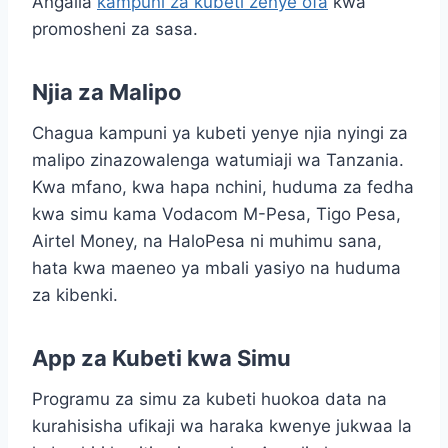
Angalia
kampuni za kubeti zenye ofa
kwa
promosheni za sasa.
Njia za Malipo
Chagua kampuni ya kubeti yenye njia nyingi za
malipo zinazowalenga watumiaji wa Tanzania.
Kwa mfano, kwa hapa nchini, huduma za fedha
kwa simu kama Vodacom M-Pesa, Tigo Pesa,
Airtel Money, na HaloPesa ni muhimu sana,
hata kwa maeneo ya mbali yasiyo na huduma
za kibenki.
App za Kubeti kwa Simu
Programu za simu za kubeti huokoa data na
kurahisisha ufikaji wa haraka kwenye jukwaa la