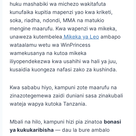
huku mashabiki wa michezo wakitafuta
kunufaika kupitia mapenzi yao kwa kriketi,
soka, riadha, ndondi, MMA na matukio
mengine maarufu. Kwa wapenzi wa mikeka,
unaweza kutembelea
Mikeka ya Leo
ambapo
wataalamu wetu wa WinPrincess
wamekusanya na kutoa mikeka
iliyopendekezwa kwa usahihi wa hali ya juu,
kusaidia kuongeza nafasi zako za kushinda.
Kwa sababu hiyo, kampuni zote maarufu na
zinazotegemewa zaidi duniani sasa zinakubali
wateja wapya kutoka Tanzania.
Mbali na hilo, kampuni hizi pia zinatoa
bonasi
ya kukukaribisha
— dau la bure ambalo