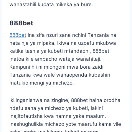
wanastahili kupata mikeka ya bure.
888bet
888bet
ina sifa nzuri sana nchini Tanzania na
hata nje ya mipaka. Ikiwa na uzoefu mkubwa
katika tasnia ya kubeti mtandaoni, 888bet
inatoa kile ambacho wateja wanahitaji.
Kampuni hii ni miongoni mwa bora zaidi
Tanzania kwa wale wanaopenda kubashiri
matukio mengi ya michezo.
Ikilinganishwa na zingine, 888bet haina orodha
ndefu sana ya michezo ya kubeti, lakini
inajitofautisha kwa namna yake maalum.
Inashughulikia michezo yote maarufu kama vile