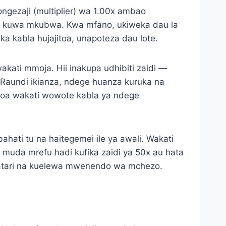
ongezaji (multiplier) wa 1.00x ambao
a kuwa mkubwa. Kwa mfano, ukiweka dau la
a kabla hujajitoa, unapoteza dau lote.
kati mmoja. Hii inakupa udhibiti zaidi —
Raundi ikianza, ndege huanza kuruka na
itoa wakati wowote kabla ya ndege
hati tu na haitegemei ile ya awali. Wakati
uda mrefu hadi kufika zaidi ya 50x au hata
ti hatari na kuelewa mwenendo wa mchezo.