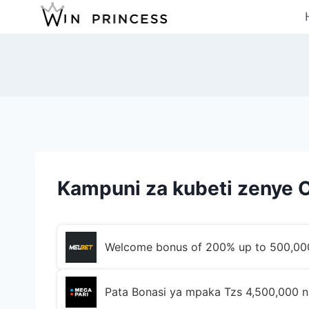
Skip
to
content
Kampuni za kubeti zenye 
Welcome bonus of 200% up to 500,00
Pata Bonasi ya mpaka Tzs 4,500,000 na 