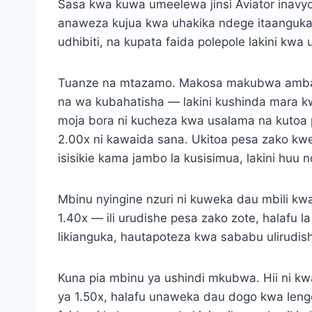
Sasa kwa kuwa umeelewa jinsi Aviator inavyo
anaweza kujua kwa uhakika ndege itaanguka 
udhibiti, na kupata faida polepole lakini kwa
Tuanze na mtazamo. Makosa makubwa ambayo 
na wa kubahatisha — lakini kushinda mara kw
moja bora ni kucheza kwa usalama na kutoa 
2.00x ni kawaida sana. Ukitoa pesa zako kwe
isisikie kama jambo la kusisimua, lakini huu
Mbinu nyingine nzuri ni kuweka dau mbili k
1.40x — ili urudishe pesa zako zote, halafu l
likianguka, hautapoteza kwa sababu ulirudis
Kuna pia mbinu ya ushindi mkubwa. Hii ni k
ya 1.50x, halafu unaweka dau dogo kwa lengo