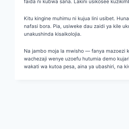
faida ni kubwa sana. Lakini usikosee kuzikim
Kitu kingine muhimu ni kujua lini usibet. H
nafasi bora. Pia, usiweke dau zaidi ya kile 
unakushinda kisaikolojia.
Na jambo moja la mwisho — fanya mazoezi
wachezaji wenye uzoefu hutumia demo kujari
wakati wa kutoa pesa, aina ya ubashiri, na 