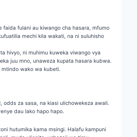
e faida fulani au kiwango cha hasara, mfumo
fuatilia mechi kila wakati, na ni suluhisho
Hata hivyo, ni muhimu kuweka viwango vya
iweka juu mno, unaweza kupata hasara kubwa.
a mtindo wako wa kubeti.
, odds za sasa, na kiasi ulichowekeza awali.
wenye dau lako hapo hapo.
oni hutumika kama msingi. Halafu kampuni