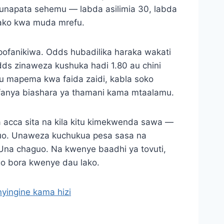
 unapata sehemu — labda asilimia 30, labda
 zako kwa muda mrefu.
ofanikiwa. Odds hubadilika haraka wakati
s zinaweza kushuka hadi 1.80 au chini
u mapema kwa faida zaidi, kabla soko
afanya biashara ya thamani kama mtaalamu.
za acca sita na kila kitu kimekwenda sawa —
guo. Unaweza kuchukua pesa sasa na
 Una chaguo. Na kwenye baadhi ya tovuti,
go bora kwenye dau lako.
yingine kama hizi