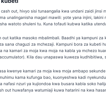
 kubeti
 cash out, hivyo sisi tunaangalia kwa undani zaidi jins
ama unalinganisha magari mawili: yote yana injini, laki
esha watoto shuleni tu. Kuna tofauti kubwa katika utenda
 out katika masoko mbalimbali. Baadhi ya kampuni za ku
guza sana chaguzi za mchezaji. Kampuni bora za kubeti
oja na kamari za moja kwa moja na kabla ya mchezo kua
accumulator). Kila dau unapaswa kuweza kudhibitiwa, si
sa kwenye kamari za moja kwa moja ambapo sekunde zin
 muhimu kama kufunga bao, kuonyeshwa kadi nyekundu,
a nafasi nzuri ya kujiondoa kwa busara kabla soko hali
sh out huwafanya watumiaji kuwa hatarini na kwa hasar