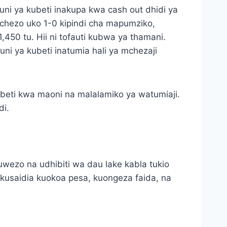
uni ya kubeti inakupa kwa cash out dhidi ya
chezo uko 1-0 kipindi cha mapumziko,
450 tu. Hii ni tofauti kubwa ya thamani.
i ya kubeti inatumia hali ya mchezaji
wabeti kwa maoni na malalamiko ya watumiaji.
di.
wezo na udhibiti wa dau lake kabla tukio
kukusaidia kuokoa pesa, kuongeza faida, na