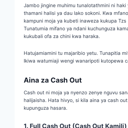
Jambo jingine muhimu tunalotathmini ni haki
thamani halisi ya dau lako sokoni. Kwa mfa
kampuni moja ya kubeti inaweza kukupa Tzs 1
Tunatumia mifano ya ndani kuchunguza kama o
kukubali ofa za chini kwa haraka.
Hatujamiamini tu majaribio yetu. Tunapitia m
Ikiwa watumiaji wengi wanaripoti kutopewa c
Aina za Cash Out
Cash out ni moja ya nyenzo zenye nguvu sana
halijaisha. Hata hivyo, si kila aina ya cash 
kupunguza hasara.
1. Full Cash Out (Cash Out Kamili)