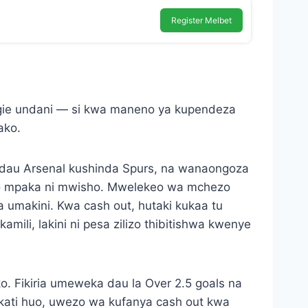
Register Melbet
ngie undani — si kwa maneno ya kupendeza
ako.
a dau Arsenal kushinda Spurs, na wanaongoza
ho mpaka ni mwisho. Mwelekeo wa mchezo
umakini. Kwa cash out, hutaki kukaa tu
li, lakini ni pesa zilizo thibitishwa kwenye
Fikiria umeweka dau la Over 2.5 goals na
kati huo, uwezo wa kufanya cash out kwa