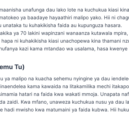
Inamaanisha unafunga dau lako lote na kuchukua kiasi ki
matokeo ya baadaye hayaathiri malipo yako. Hii ni chag
 unataka tu kuhakikisha faida au kupunguza hasara.
kika ya 70 lakini wapinzani wanaanza kutawala mpira,
pa ni kuhakikisha kiasi unachopewa kina thamani nzuri
ut hufanya kazi kama mtandao wa usalama, hasa kwenye m
hemu Tu)
mu ya malipo na kuacha sehemu nyingine ya dau iendel
ia linaendelea kama kawaida na litakamilika mechi itakapo
usimamia hatari na faida kwa wakati mmoja. Unapata n
nda zaidi. Kwa mfano, unaweza kuchukua nusu ya dau l
 hadi mwisho kwa matumaini ya faida kubwa. Hii hukupa