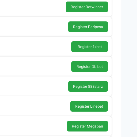
Register Betwinner
Register Paripesa
Register 1xbet
Register Db bet
Register 888starz
Register Linebet
Register Megapari