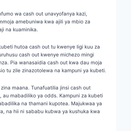
i mfumo wa cash out unavyofanya kazi,
ni mmoja amebuniwa kwa ajili ya mbio za
ji na kuaminika.
beti hutoa cash out tu kwenye ligi kuu za
 huruhusu cash out kwenye michezo mingi
nza. Pia wanasaidia cash out kwa dau moja
o tu zile zinazotolewa na kampuni ya kubeti.
a maana. Tunafuatilia jinsi cash out
 au mabadiliko ya odds. Kampuni za kubeti
jabadilika na thamani kupotea. Majukwaa ya
a, na hii ni sababu kubwa ya kushuka kwa